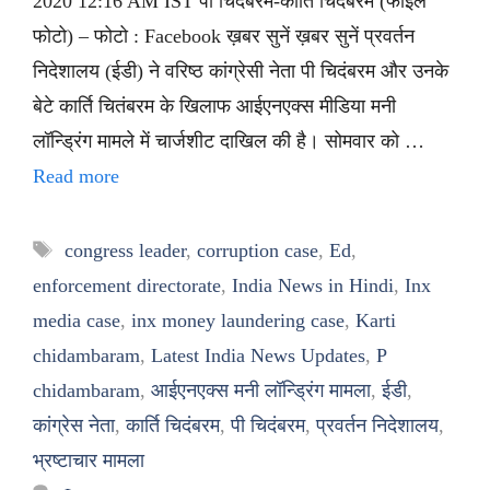
2020 12:16 AM IST पी चिदंबरम-कार्ति चिदंबरम (फाइल
फोटो) – फोटो : Facebook ख़बर सुनें ख़बर सुनें प्रवर्तन
निदेशालय (ईडी) ने वरिष्ठ कांग्रेसी नेता पी चिदंबरम और उनके
बेटे कार्ति चितंबरम के खिलाफ आईएनएक्स मीडिया मनी
लॉन्ड्रिंग मामले में चार्जशीट दाखिल की है। सोमवार को …
Read more
Tags
congress leader
,
corruption case
,
Ed
,
enforcement directorate
,
India News in Hindi
,
Inx
media case
,
inx money laundering case
,
Karti
chidambaram
,
Latest India News Updates
,
P
chidambaram
,
आईएनएक्स मनी लॉन्ड्रिंग मामला
,
ईडी
,
कांग्रेस नेता
,
कार्ति चिदंबरम
,
पी चिदंबरम
,
प्रवर्तन निदेशालय
,
भ्रष्टाचार मामला