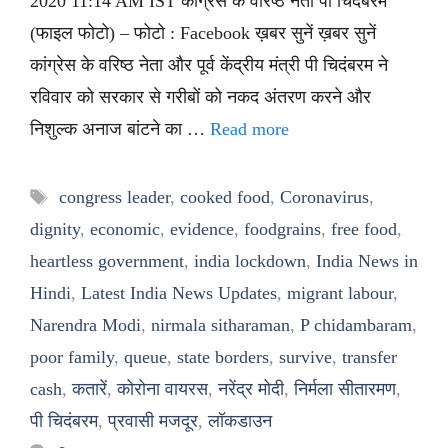
2020 11:14 AM IST कांग्रेस के वरिष्ठ नेता पी चिदंबरम
(फाइल फोटो) – फोटो : Facebook ख़बर सुनें ख़बर सुनें
कांग्रेस के वरिष्ठ नेता और पूर्व केंद्रीय मंत्री पी चिदंबरम ने
रविवार को सरकार से गरीबों को नकद अंतरण करने और
निशुल्क अनाज बांटने का …
Read more
Tags
congress leader
,
cooked food
,
Coronavirus
,
dignity
,
economic
,
evidence
,
foodgrains
,
free food
,
heartless government
,
india lockdown
,
India News in
Hindi
,
Latest India News Updates
,
migrant labour
,
Narendra Modi
,
nirmala sitharaman
,
P chidambaram
,
poor family
,
queue
,
state borders
,
survive
,
transfer
cash
,
कतारें
,
कोरोना वायरस
,
नरेंद्र मोदी
,
निर्मला सीतारमण
,
पी चिदंबरम
,
प्रवासी मजदूर
,
लॉकडाउन