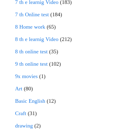
7 th e learnig Video
(183)
7 th Online test
(184)
8 Home work
(65)
8 th e learnig Video
(212)
8 th online test
(35)
9 th online test
(102)
9x movies
(1)
Art
(80)
Basic English
(12)
Craft
(31)
drawing
(2)