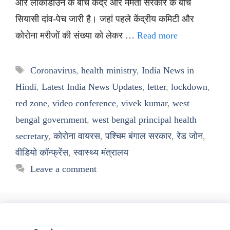
और लॉकाडाउन के बीच केंद्र और ममता सरकार के बीच
सियासी दांव-पेच जारी है। जहां पहले केंद्रीय कमिटी और
कोरोना मरीजों की संख्या को लेकर …
Read more
Tags
Coronavirus
,
health ministry
,
India News in
Hindi
,
Latest India News Updates
,
letter
,
lockdown
,
red zone
,
video conference
,
vivek kumar
,
west
bengal government
,
west bengal principal health
secretary
,
कोरोना वायरस
,
पश्चिम बंगाल सरकार
,
रेड जोन
,
वीडियो कॉन्फ्रेंस
,
स्वास्थ्य मंत्रालय
Leave a comment