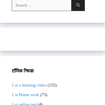
Search
for:
टॉपिक निवडा
1 st e learning video
(155)
1 st Home work
(73)
1 st online test
(4)