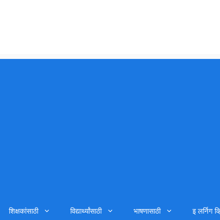
शिक्षकांसाठी
विद्यार्थ्यांसाठी
भाषणासाठी
इ लर्निग व