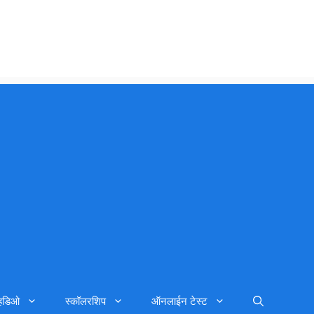
्हिडिओ
स्कॉलरशिप
ऑनलाईन टेस्ट