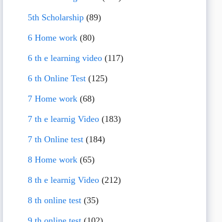
5th Scholarship
(89)
6 Home work
(80)
6 th e learning video
(117)
6 th Online Test
(125)
7 Home work
(68)
7 th e learnig Video
(183)
7 th Online test
(184)
8 Home work
(65)
8 th e learnig Video
(212)
8 th online test
(35)
9 th online test
(102)