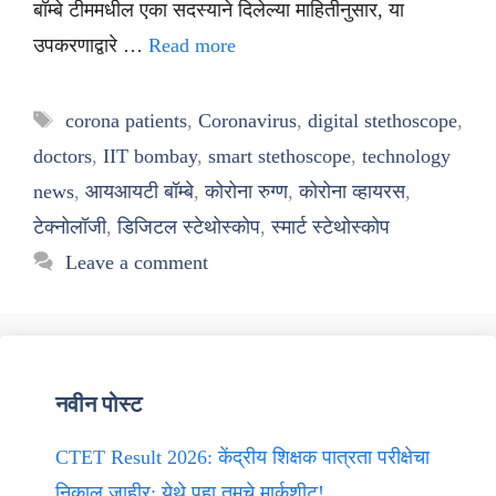
बॉम्बे टीममधील एका सदस्याने दिलेल्या माहितीनुसार, या
उपकरणाद्वारे …
Read more
Tags
corona patients
,
Coronavirus
,
digital stethoscope
,
doctors
,
IIT bombay
,
smart stethoscope
,
technology
news
,
आयआयटी बॉम्बे
,
कोरोना रुग्ण
,
कोरोना व्हायरस
,
टेक्नोलॉजी
,
डिजिटल स्टेथोस्कोप
,
स्मार्ट स्टेथोस्कोप
Leave a comment
नवीन पोस्ट
CTET Result 2026: केंद्रीय शिक्षक पात्रता परीक्षेचा
निकाल जाहीर; येथे पहा तुमचे मार्कशीट!