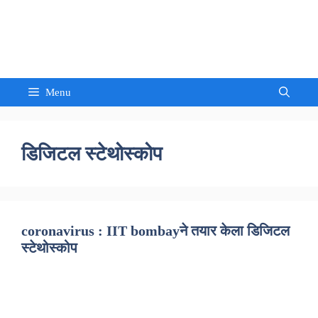
Skip
to
Sandeep Waghmore
content
Menu
डिजिटल स्टेथोस्कोप
coronavirus : IIT bombayने तयार केला डिजिटल
स्टेथोस्कोप