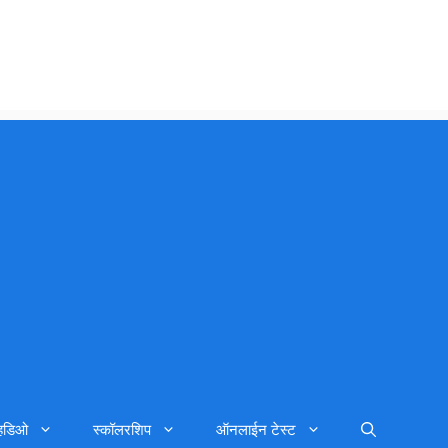
्हिडिओ
स्कॉलरशिप
ऑनलाईन टेस्ट