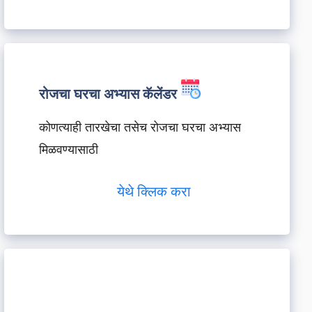
रोजचा घरचा अभ्यास कॅलेंडर
कोणत्याही तारखेचा तसेच रोजचा घरचा अभ्यास
मिळवण्यासाठी
येथे क्लिक करा