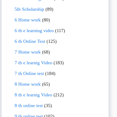
5th Scholarship
(89)
6 Home work
(80)
6 th e learning video
(117)
6 th Online Test
(125)
7 Home work
(68)
7 th e learnig Video
(183)
7 th Online test
(184)
8 Home work
(65)
8 th e learnig Video
(212)
8 th online test
(35)
9 th online test
(102)