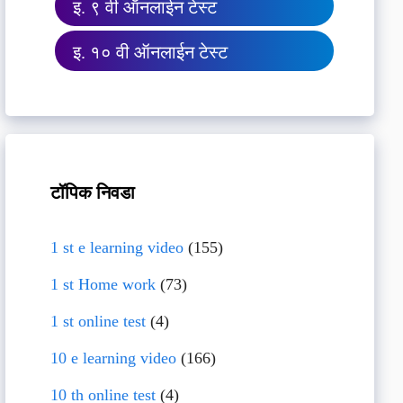
इ. ९ वी ऑनलाईन टेस्ट
इ. १० वी ऑनलाईन टेस्ट
टॉपिक निवडा
1 st e learning video
(155)
1 st Home work
(73)
1 st online test
(4)
10 e learning video
(166)
10 th online test
(4)