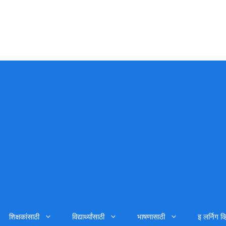
शिक्षकांसाठी
विद्यार्थ्यांसाठी
भाषणासाठी
इ लर्निग व