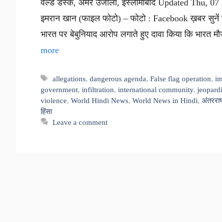
वर्ल्ड डेस्क, अमर उजाला, इस्लामाबाद Updated Thu, 0
इमरान खान (फाइल फोटो) – फोटो : Facebook ख़बर सुनें ख़
भारत पर बेबुनियाद आरोप लगाते हुए दावा किया कि भारत म
more
Tags
allegations
,
dangerous agenda
,
False flag operation
,
i
government
,
infiltration
,
international community
,
jeopard
violence
,
World Hindi News
,
World News in Hindi
,
अंतरराष
हिंसा
Leave a comment