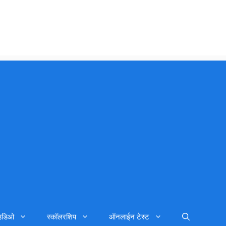
्हिडिओ
स्कॉलरशिप
ऑनलाईन टेस्ट