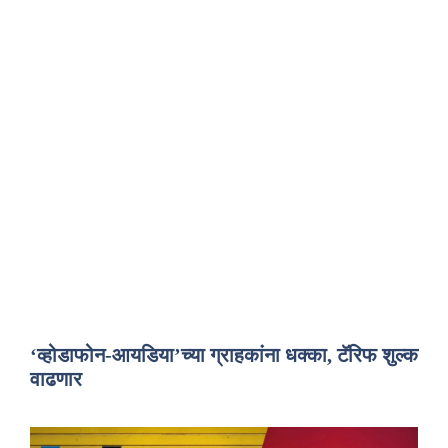
‘व्होडाफोन-आयडिया’च्या ग्राहकांना धक्का, टॅरिफ शुल्क
वाढणार