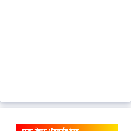
इयत्ता निहाय ऑनलाईन टेस्ट