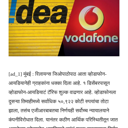
[ad_1] मुंबई : रिलायन्स जिओपाठोपाठ आता व्होडाफोन-
आयडियानेही ग्राहकांना धक्का दिला आहे. १ डिसेंबरपासून
व्होडाफोन-आयडियाटं टॅरिफ शुल्क वाढणार आहे. व्होडाफोनला
दुसऱ्या तिमाहीमध्ये सर्वाधिक ५०,९२२ कोटी रुपयांचा तोटा
झाला, तसंच एजीआरबाबतचा निर्णयही सर्वोच्च न्यायालयाने
कंपनीविरोधात दिला. यानंतर कठीण आर्थिक परिस्थितीतून जात