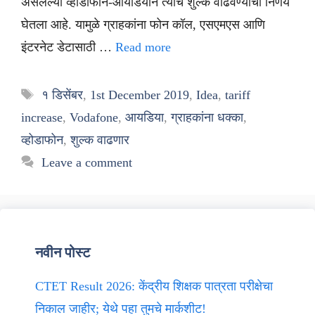
असलेल्या व्होडाफोन-आयडियाने त्यांचं शुल्क वाढवण्याचा निर्णय
घेतला आहे. यामुळे ग्राहकांना फोन कॉल, एसएमएस आणि
इंटरनेट डेटासाठी …
Read more
Tags
१ डिसेंबर
,
1st December 2019
,
Idea
,
tariff
increase
,
Vodafone
,
आयडिया
,
ग्राहकांना धक्का
,
व्होडाफोन
,
शुल्क वाढणार
Leave a comment
नवीन पोस्ट
CTET Result 2026: केंद्रीय शिक्षक पात्रता परीक्षेचा
निकाल जाहीर; येथे पहा तुमचे मार्कशीट!