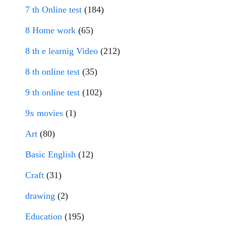
7 th Online test
(184)
8 Home work
(65)
8 th e learnig Video
(212)
8 th online test
(35)
9 th online test
(102)
9x movies
(1)
Art
(80)
Basic English
(12)
Craft
(31)
drawing
(2)
Education
(195)