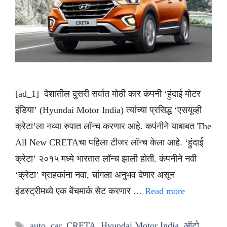
[ad_1] देशातील दुसरी सर्वात मोठी कार कंपनी ‘हुंदाई मोटर
इंडिया’ (Hyundai Motor India) त्यांच्या प्रसिद्ध ‘एसयूव्ही
क्रेटा’ला नव्या रुपात लॉन्च करणार आहे. कपंनीने याबाबत The
All New CRETAचा पहिला टीजर लॉन्च केला आहे. ‘हुंदाई
क्रेटा’ २०१५ मध्ये भारतात लॉन्च झाली होती. कंपनीने नवी
‘क्रेटा’ ग्राहकांना नवा, चांगला अनुभव देणार असून
इंडस्ट्रीमध्ये एक बेंचमार्क सेट करणार …
Read more
Tags
auto
,
car
,
CRETA
,
Hyundai Motor India
,
ऑटो
,