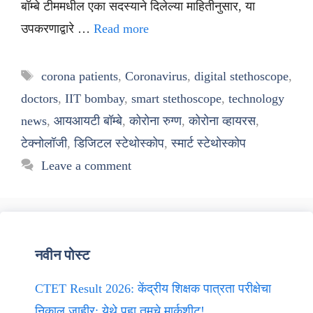
बॉम्बे टीममधील एका सदस्याने दिलेल्या माहितीनुसार, या
उपकरणाद्वारे …
Read more
Tags
corona patients
,
Coronavirus
,
digital stethoscope
,
doctors
,
IIT bombay
,
smart stethoscope
,
technology
news
,
आयआयटी बॉम्बे
,
कोरोना रुग्ण
,
कोरोना व्हायरस
,
टेक्नोलॉजी
,
डिजिटल स्टेथोस्कोप
,
स्मार्ट स्टेथोस्कोप
Leave a comment
नवीन पोस्ट
CTET Result 2026: केंद्रीय शिक्षक पात्रता परीक्षेचा
निकाल जाहीर; येथे पहा तुमचे मार्कशीट!