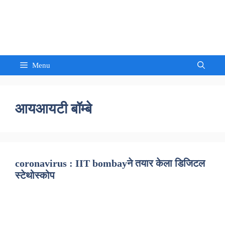
Skip
to
Sandeep Waghmore
content
Menu
आयआयटी बॉम्बे
coronavirus : IIT bombayने तयार केला डिजिटल
स्टेथोस्कोप