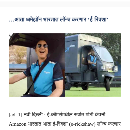
…आता अमेझॉन भारतात लॉन्च करणार ‘ई-रिक्शा’
[ad_1] नवी दिल्ली : ई-कॉमर्समधील सर्वात मोठी कंपनी
Amazon भारतात आता ई-रिक्शा (e-rickshaw) लॉन्च करणार