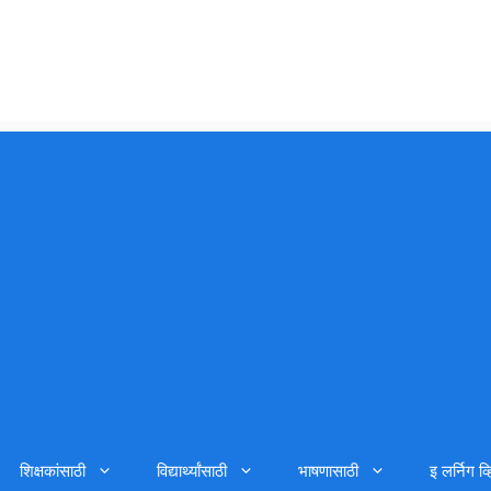
शिक्षकांसाठी
विद्यार्थ्यांसाठी
भाषणासाठी
इ लर्निग व