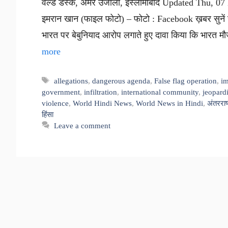
वर्ल्ड डेस्क, अमर उजाला, इस्लामाबाद Updated Thu, 0
इमरान खान (फाइल फोटो) – फोटो : Facebook ख़बर सुनें ख़
भारत पर बेबुनियाद आरोप लगाते हुए दावा किया कि भारत म
more
Tags
allegations
,
dangerous agenda
,
False flag operation
,
i
government
,
infiltration
,
international community
,
jeopard
violence
,
World Hindi News
,
World News in Hindi
,
अंतरराष
हिंसा
Leave a comment