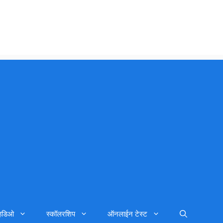
्हिडिओ
स्कॉलरशिप
ऑनलाईन टेस्ट