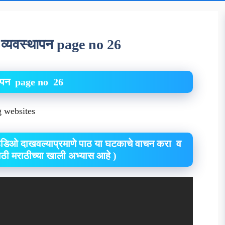
ती व्यवस्थापन page no 26
्थापन page no 26
ng websites
हिडिओ दाखवल्याप्रमाणे पाठ या घटकाचे वाचन करा व
यांसाठी मराठीच्या खाली अभ्यास आहे )