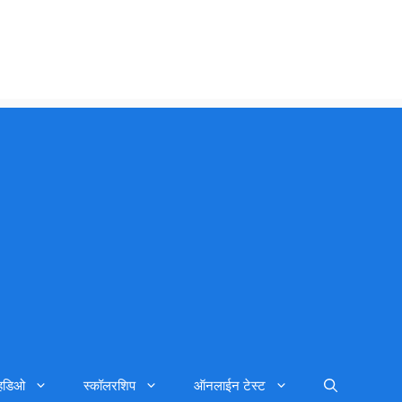
्हिडिओ
स्कॉलरशिप
ऑनलाईन टेस्ट