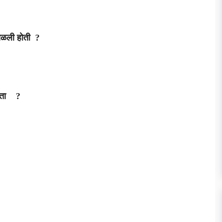
ोसळली होती ?
होता ?