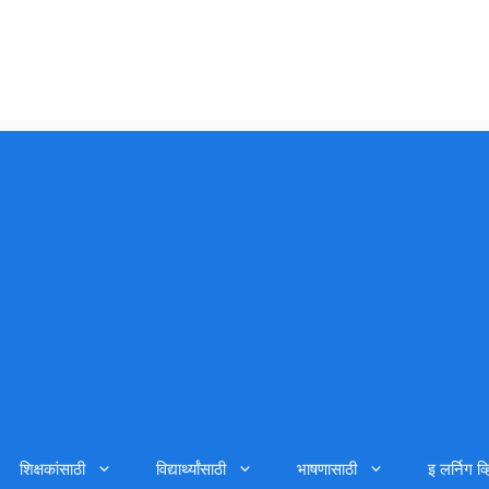
शिक्षकांसाठी
विद्यार्थ्यांसाठी
भाषणासाठी
इ लर्निग व