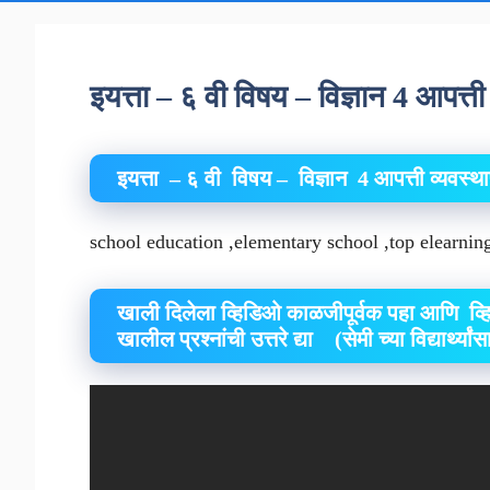
इयत्ता – ६ वी विषय – विज्ञान 4 आपत्
इयत्ता – ६ वी विषय – विज्ञान 4 आपत्ती व्यवस
school education ,elementary school ,top elearni
खाली दिलेला व्हिडिओ काळजीपूर्वक पहा आणि व्
खालील प्रश्नांची उत्तरे द्या (सेमी च्या विद्यार्थ्