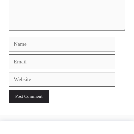
Name
Email
Website