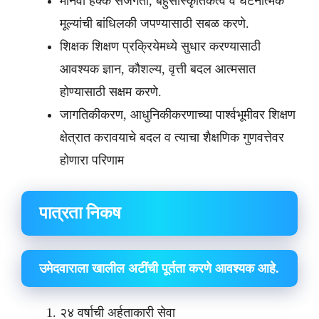
मानवी हक्क सजगता, बहुसांस्कृतिकत्व व घटनात्मक
मूल्यांची बांधिलकी जपण्यासाठी सबळ करणे.
शिक्षक शिक्षण प्रक्रियेमध्ये सुधार करण्यासाठी
आवश्यक ज्ञान, कौशल्य, वृत्ती बदल आत्मसात
होण्यासाठी सक्षम करणे.
जागतिकीकरण, आधुनिकीकरणाच्या पार्श्वभूमीवर शिक्षण
क्षेत्रात करावयाचे बदल व त्याचा शैक्षणिक गुणवत्तेवर
होणारा परिणाम
पात्रता निकष
उमेदवाराला खालील अटींची पूर्तता करणे आवश्यक आहे.
२४ वर्षाची अर्हताकारी सेवा