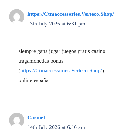
https://Ctmaccessories.Verteco.Shop/
13th July 2026 at 6:31 pm
siempre gana jugar juegos gratis casino
tragamonedas bonus
(
https://Ctmaccessories.Verteco.Shop/
)
online españa
Carmel
14th July 2026 at 6:16 am