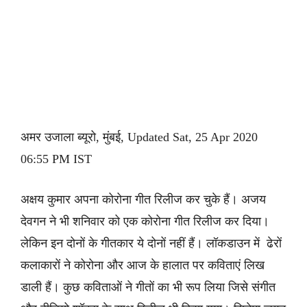
अमर उजाला ब्यूरो, मुंबई, Updated Sat, 25 Apr 2020
06:55 PM IST
अक्षय कुमार अपना कोरोना गीत रिलीज कर चुके हैं। अजय
देवगन ने भी शनिवार को एक कोरोना गीत रिलीज कर दिया।
लेकिन इन दोनों के गीतकार ये दोनों नहीं हैं। लॉकडाउन में ढेरों
कलाकारों ने कोरोना और आज के हालात पर कविताएं लिख
डाली हैं। कुछ कविताओं ने गीतों का भी रूप लिया जिसे संगीत