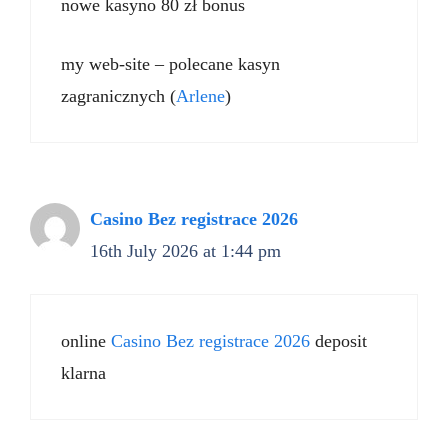
nowe kasyno 80 zł bonus
my web-site – polecane kasyn
zagranicznych (
Arlene
)
Casino Bez registrace 2026
16th July 2026 at 1:44 pm
online
Casino Bez registrace 2026
deposit
klarna