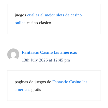
juegos
cual es el mejor slots de casino
online
casino clasico
Fantastic Casino las americas
13th July 2026 at 12:45 pm
paginas de juegos de
Fantastic Casino las
americas
gratis