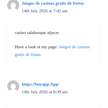
Juegos de casinos gratis de frutas
14th July 2026 at 7:42 am
casino salabosque aljucer
Have a look at my page:
Juegos de casinos
gratis de frutas
https://buyapp.App/
14th July 2026 at 8:39 am