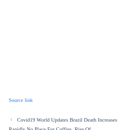
Source link
Covid19 World Updates Brazil Death Increases
Rapidly No Place For Coffins, Rise Of