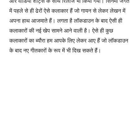
और वीडियो शॉट्स के साथ रिलीज भी किया गया। सिनेमा जगत
में पहले से ही ढेरों ऐसे कलाकार हैं जो गायन से लेकर लेखन में
अपना हाथ आजमाते हैं। लगता है लॉकडाउन के बाद ऐसी ही
कलाकारों की नई खेप सामने आने वाली है। ऐसे ही कुछ
कलाकारों का ब्यौरा हम आपके लिए लेकर आए हैं जो लॉकडाउन
के बाद नए गीतकारों के रूप में भी दिख सकते हैं।