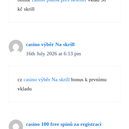
kč skrill
casino výběr Na skrill
16th July 2026 at 6:13 pm
cz
casino výběr Na skrill
bonus k prvnímu
vkladu
casino 100 free spinů za registraci