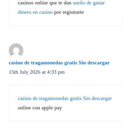
casinos online que te dan
sueño de ganar
dinero en casino
por registrarte
casino de tragamonedas gratis Sin descargar
15th July 2026 at 4:33 pm
casino de tragamonedas gratis Sin descargar
online con apple pay