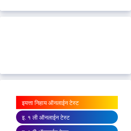
इयत्ता निहाय ऑनलाईन टेस्ट
इ. १ ली ऑनलाईन टेस्ट