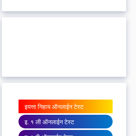
इयत्ता निहाय ऑनलाईन टेस्ट
इ. १ ली ऑनलाईन टेस्ट