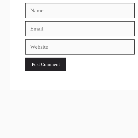
Name
Email
Website