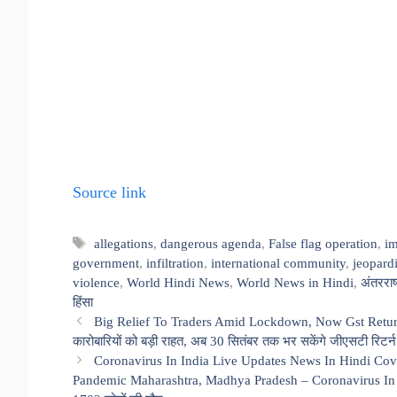
Source link
Tags
allegations
,
dangerous agenda
,
False flag operation
,
i
government
,
infiltration
,
international community
,
jeopard
violence
,
World Hindi News
,
World News in Hindi
,
अंतरराष
हिंसा
Big Relief To Traders Amid Lockdown, Now Gst Returns
कारोबारियों को बड़ी राहत, अब 30 सितंबर तक भर सकेंगे जीएसटी रिटर्न
Coronavirus In India Live Updates News In Hindi C
Pandemic Maharashtra, Madhya Pradesh – Coronavirus In Indi