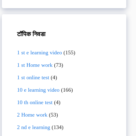
टॉपिक निवडा
1 st e learning video
(155)
1 st Home work
(73)
1 st online test
(4)
10 e learning video
(166)
10 th online test
(4)
2 Home work
(53)
2 nd e learning
(134)