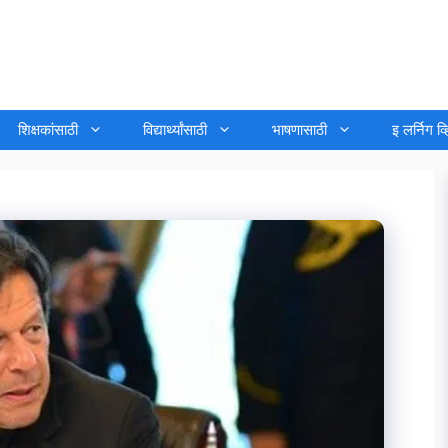
शिक्षकांसाठी
विद्यार्थ्यांसाठी
भाषणासाठी
इ लर्निग व