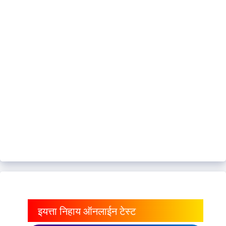
इयत्ता निहाय ऑनलाईन टेस्ट