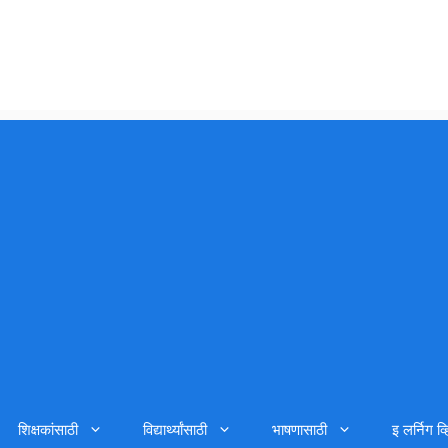
शिक्षकांसाठी
विद्यार्थ्यांसाठी
भाषणासाठी
इ लर्निग व