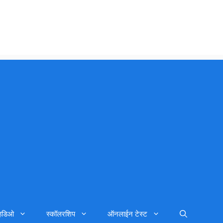
्हिडिओ
स्कॉलरशिप
ऑनलाईन टेस्ट