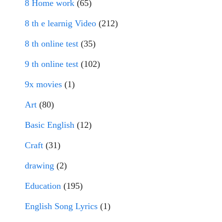
8 Home work
(65)
8 th e learnig Video
(212)
8 th online test
(35)
9 th online test
(102)
9x movies
(1)
Art
(80)
Basic English
(12)
Craft
(31)
drawing
(2)
Education
(195)
English Song Lyrics
(1)