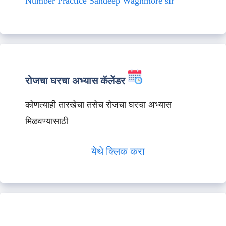
Number Practice Sandeep Waghmore sir
रोजचा घरचा अभ्यास कॅलेंडर
कोणत्याही तारखेचा तसेच रोजचा घरचा अभ्यास
मिळवण्यासाठी
येथे क्लिक करा