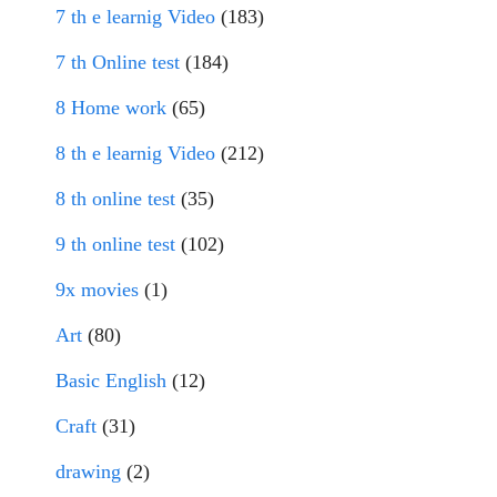
7 th e learnig Video
(183)
7 th Online test
(184)
8 Home work
(65)
8 th e learnig Video
(212)
8 th online test
(35)
9 th online test
(102)
9x movies
(1)
Art
(80)
Basic English
(12)
Craft
(31)
drawing
(2)