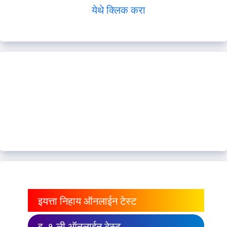
येथे क्लिक करा
इयत्ता निहाय ऑनलाईन टेस्ट
इ. १ ली ऑनलाईन टेस्ट