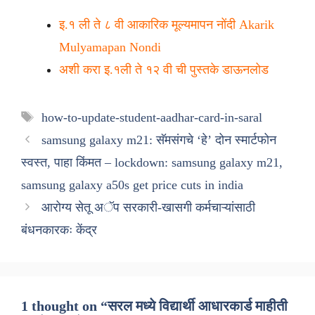
इ.१ ली ते ८ वी आकारिक मूल्यमापन नोंदी Akarik
Mulyamapan Nondi
अशी करा इ.१ली ते १२ वी ची पुस्तके डाऊनलोड
Tags
how-to-update-student-aadhar-card-in-saral
samsung galaxy m21: सॅमसंगचे ‘हे’ दोन स्मार्टफोन
स्वस्त, पाहा किंमत – lockdown: samsung galaxy m21,
samsung galaxy a50s get price cuts in india
आरोग्य सेतू अॅप सरकारी-खासगी कर्मचाऱ्यांसाठी
बंधनकारकः केंद्र
1 thought on “सरल मध्ये विद्यार्थी आधारकार्ड माहीती