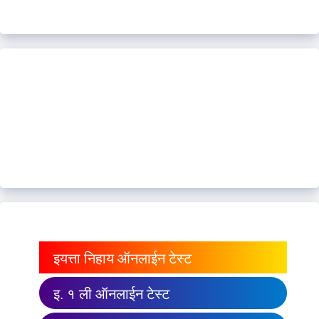
इयत्ता निहाय ऑनलाईन टेस्ट
इ. १ ली ऑनलाईन टेस्ट