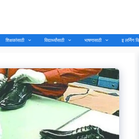
शिक्षकांसाठी
विद्यार्थ्यांसाठी
भाषणासाठी
इ लर्निग व