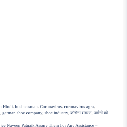
n Hindi
,
businessman
,
Coronavirus
,
coronavirus agra
,
,
german shoe company
,
shoe industry
,
कोरोना वायरस
,
जर्मनी की
ee Naveen Patnaik Assure Them For Any Assistance –