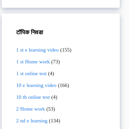
टॉपिक निवडा
1 st e learning video
(155)
1 st Home work
(73)
1 st online test
(4)
10 e learning video
(166)
10 th online test
(4)
2 Home work
(53)
2 nd e learning
(134)