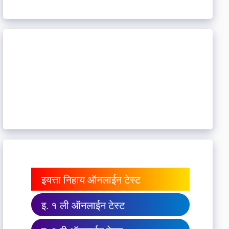
इयत्ता निहाय ऑनलाईन टेस्ट
इ. १ ली ऑनलाईन टेस्ट