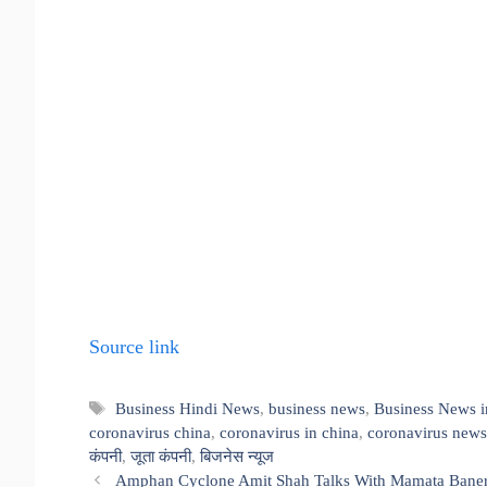
Source link
Tags
Business Hindi News
,
business news
,
Business News i
coronavirus china
,
coronavirus in china
,
coronavirus news
कंपनी
,
जूता कंपनी
,
बिजनेस न्यूज
Amphan Cyclone Amit Shah Talks With Mamata Banerj