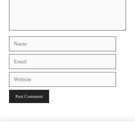
Name
Email
Website