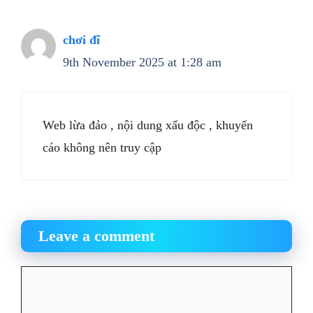
chơi đĩ
9th November 2025 at 1:28 am
Web lừa đảo , nội dung xấu độc , khuyến
cáo không nên truy cập
Leave a comment
Comment