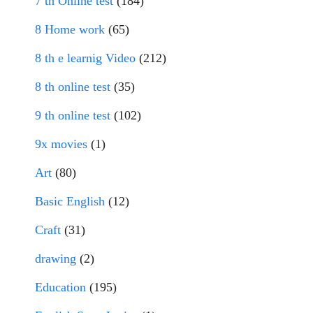
7 th Online test
(184)
8 Home work
(65)
8 th e learnig Video
(212)
8 th online test
(35)
9 th online test
(102)
9x movies
(1)
Art
(80)
Basic English
(12)
Craft
(31)
drawing
(2)
Education
(195)