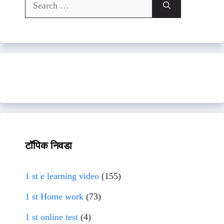
Search
for:
टॉपिक निवडा
1 st e learning video
(155)
1 st Home work
(73)
1 st online test
(4)