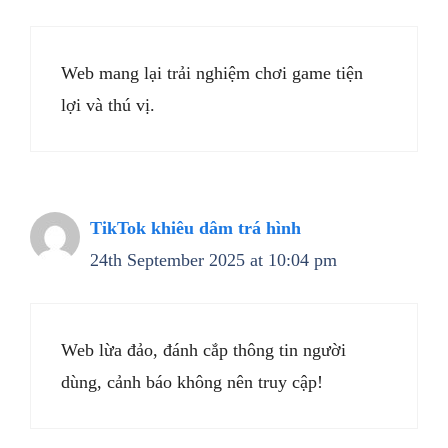
Web mang lại trải nghiệm chơi game tiện
lợi và thú vị.
TikTok khiêu dâm trá hình
24th September 2025 at 10:04 pm
Web lừa đảo, đánh cắp thông tin người
dùng, cảnh báo không nên truy cập!