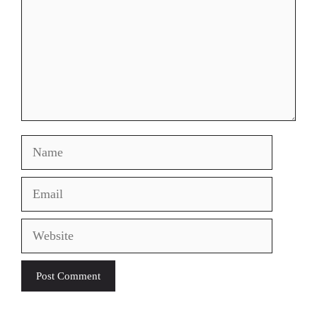
Name
Email
Website