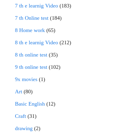
7 th e learnig Video
(183)
7 th Online test
(184)
8 Home work
(65)
8 th e learnig Video
(212)
8 th online test
(35)
9 th online test
(102)
9x movies
(1)
Art
(80)
Basic English
(12)
Craft
(31)
drawing
(2)