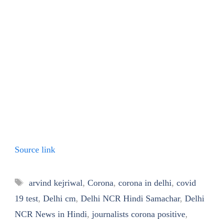
Source link
Tags
arvind kejriwal
,
Corona
,
corona in delhi
,
covid
19 test
,
Delhi cm
,
Delhi NCR Hindi Samachar
,
Delhi
NCR News in Hindi
,
journalists corona positive
,