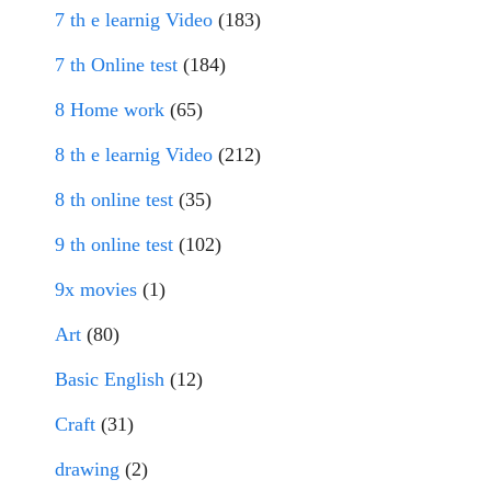
7 th e learnig Video
(183)
7 th Online test
(184)
8 Home work
(65)
8 th e learnig Video
(212)
8 th online test
(35)
9 th online test
(102)
9x movies
(1)
Art
(80)
Basic English
(12)
Craft
(31)
drawing
(2)