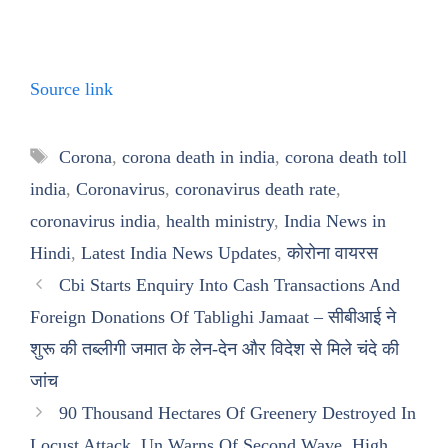
Source link
Tags
Corona
,
corona death in india
,
corona death toll
india
,
Coronavirus
,
coronavirus death rate
,
coronavirus india
,
health ministry
,
India News in
Hindi
,
Latest India News Updates
,
कोरोना वायरस
Cbi Starts Enquiry Into Cash Transactions And
Foreign Donations Of Tablighi Jamaat – सीबीआई ने
शुरू की तब्लीगी जमात के लेन-देन और विदेश से मिले चंदे की
जांच
90 Thousand Hectares Of Greenery Destroyed In
Locust Attack, Un Warns Of Second Wave, High