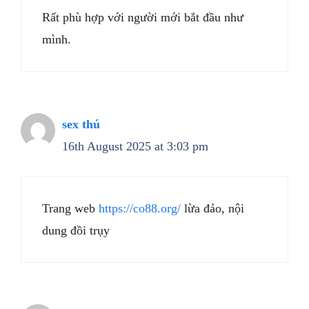
Rất phù hợp với người mới bắt đầu như
mình.
sex thú
16th August 2025 at 3:03 pm
Trang web
https://co88.org/
lừa đảo, nội
dung đồi trụy