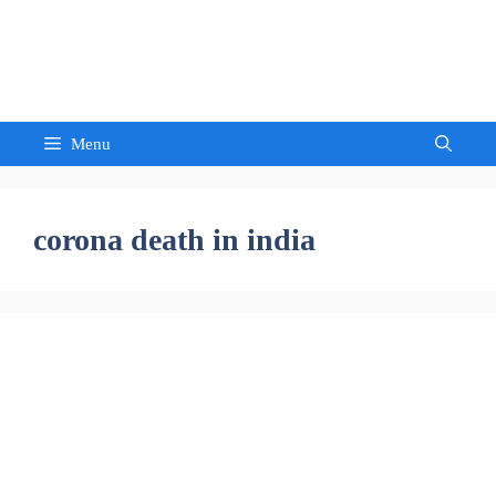
Skip
to
Sandeep Waghmore
content
Menu
corona death in india