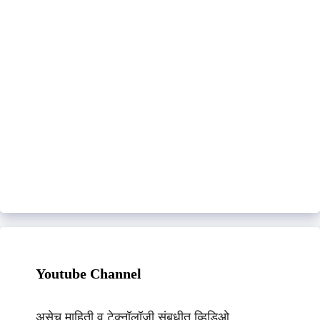
Youtube Channel
असेच माहिती व टेक्नॉलॉजी संबधीत व्हिडिओ