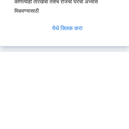
कोणत्याही तारखेचा तसेच रोजचा घरचा अभ्यास
मिळवण्यासाठी
येथे क्लिक करा