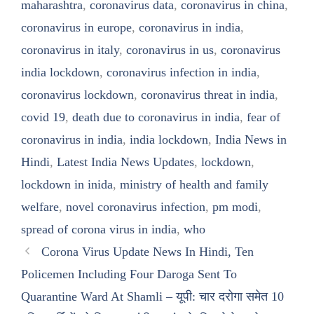
maharashtra
,
coronavirus data
,
coronavirus in china
,
coronavirus in europe
,
coronavirus in india
,
coronavirus in italy
,
coronavirus in us
,
coronavirus
india lockdown
,
coronavirus infection in india
,
coronavirus lockdown
,
coronavirus threat in india
,
covid 19
,
death due to coronavirus in india
,
fear of
coronavirus in india
,
india lockdown
,
India News in
Hindi
,
Latest India News Updates
,
lockdown
,
lockdown in inida
,
ministry of health and family
welfare
,
novel coronavirus infection
,
pm modi
,
spread of corona virus in india
,
who
Corona Virus Update News In Hindi, Ten
Policemen Including Four Daroga Sent To
Quarantine Ward At Shamli – यूपी: चार दरोगा समेत 10