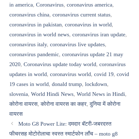
in america
,
Coronavirus
,
coronavirus america
,
coronavirus china
,
coronavirus current status
,
coronavirus in pakistan
,
coronavirus in world
,
coronavirus in world news
,
coronavirus iran update
,
coronavirus italy
,
coronavirus live updates
,
coronavirus pandemic
,
coronavirus update 21 may
2020
,
Coronavirus update today world
,
coronavirus
updates in world
,
coronavirus world
,
covid 19
,
covid
19 cases in world
,
donald trump
,
lockdown
,
slovenia
,
World Hindi News
,
World News in Hindi
,
कोरोना वायरस
,
कोरोना वायरस का कहर
,
दुनिया में कोरोना
वायरस
Moto G8 Power Lite: दमदार बॅटरी-जबरदस्त
फीचरसह मोटोरोलाचा स्वस्त स्मार्टफोन लाँच – moto g8