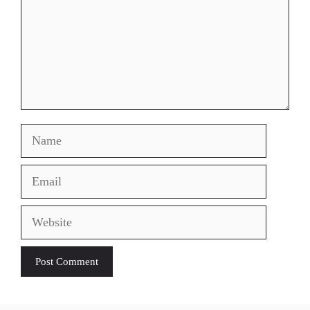
Name
Email
Website