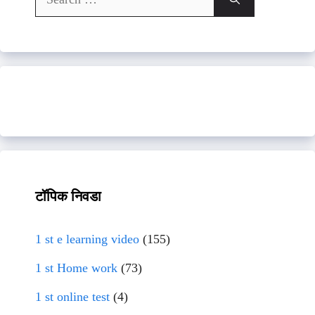
for:
टॉपिक निवडा
1 st e learning video
(155)
1 st Home work
(73)
1 st online test
(4)