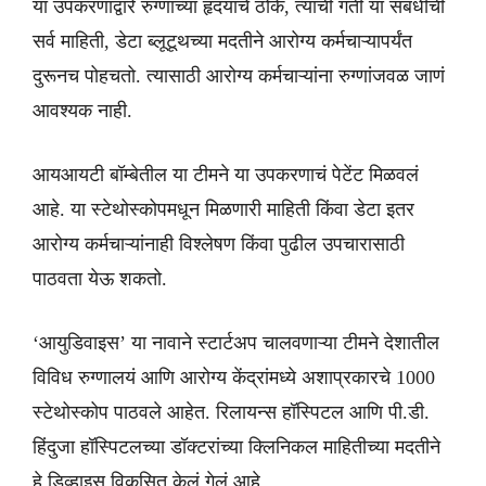
या उपकरणाद्वारे रुग्णाच्या हृदयाचे ठोके, त्याची गती या संबंधीची
सर्व माहिती, डेटा ब्लूटूथच्या मदतीने आरोग्य कर्मचाऱ्यापर्यंत
दुरूनच पोहचतो. त्यासाठी आरोग्य कर्मचाऱ्यांना रुग्णांजवळ जाणं
आवश्यक नाही.
आयआयटी बॉम्बेतील या टीमने या उपकरणाचं पेटेंट मिळवलं
आहे. या स्टेथोस्कोपमधून मिळणारी माहिती किंवा डेटा इतर
आरोग्य कर्मचाऱ्यांनाही विश्लेषण किंवा पुढील उपचारासाठी
पाठवता येऊ शकतो.
‘आयुडिवाइस’ या नावाने स्टार्टअप चालवणाऱ्या टीमने देशातील
विविध रुग्णालयं आणि आरोग्य केंद्रांमध्ये अशाप्रकारचे 1000
स्टेथोस्कोप पाठवले आहेत. रिलायन्स हॉस्पिटल आणि पी.डी.
हिंदुजा हॉस्पिटलच्या डॉक्टरांच्या क्लिनिकल माहितीच्या मदतीने
हे डिव्हाइस विकसित केलं गेलं आहे.