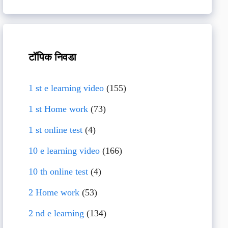
टॉपिक निवडा
1 st e learning video
(155)
1 st Home work
(73)
1 st online test
(4)
10 e learning video
(166)
10 th online test
(4)
2 Home work
(53)
2 nd e learning
(134)