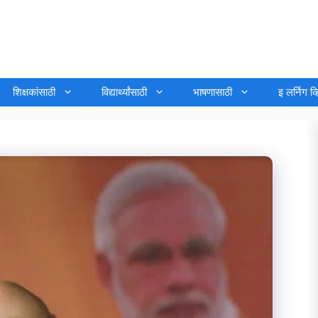
शिक्षकांसाठी
विद्यार्थ्यांसाठी
भाषणासाठी
इ लर्निग व