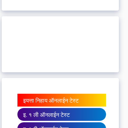
इयत्ता निहाय ऑनलाईन टेस्ट
इ. १ ली ऑनलाईन टेस्ट