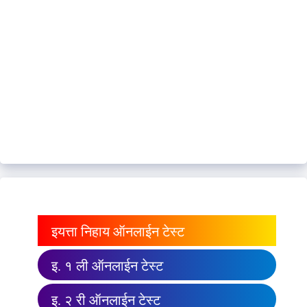
इयत्ता निहाय ऑनलाईन टेस्ट
इ. १ ली ऑनलाईन टेस्ट
इ. २ री ऑनलाईन टेस्ट