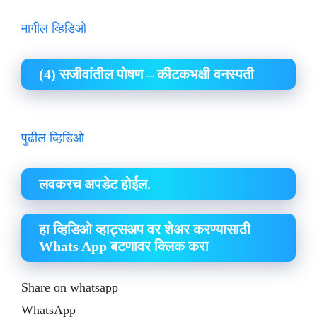
मागील व्हिडिओ
(4) सजीवांतील पोषण – कीटकभक्षी वनस्पती
पुढील व्हिडिओ
लवकरच अपडेट होईल.
हा व्हिडिओ व्हाट्सअप वर शेअर करण्यासाठी
Whats App बटणावर क्लिक करा
Share on whatsapp
WhatsApp