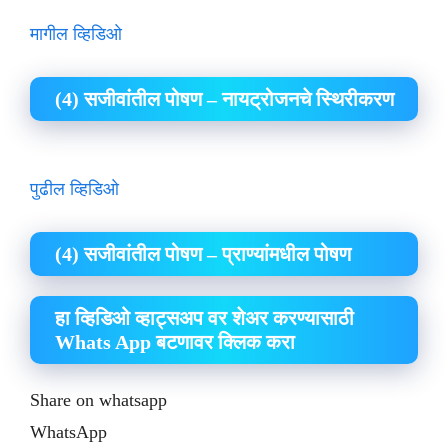
मागील व्हिडिओ
(4) सजीवांतील पोषण – नायट्रोजनचे स्थिरीकरण
पुढील व्हिडिओ
(4) सजीवांतील पोषण – प्राण्यांमधील पोषण
हा व्हिडिओ व्हाट्सअप वर शेअर करण्यासाठी
Whats App बटणावर क्लिक करा
Share on whatsapp
WhatsApp