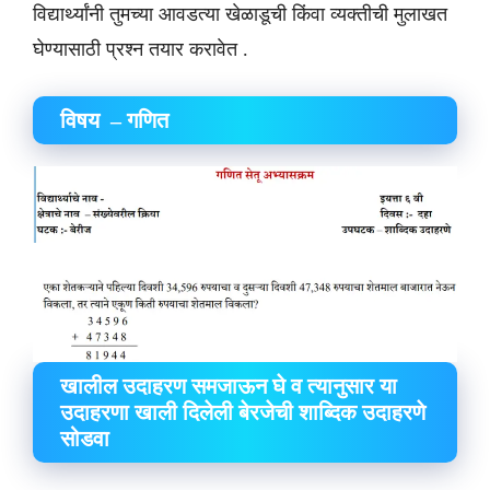
विद्यार्थ्यांनी तुमच्या आवडत्या खेळाडूची किंवा व्यक्तीची मुलाखत
घेण्यासाठी प्रश्न तयार करावेत .
विषय – गणित
खालील उदाहरण समजाऊन घे व त्यानुसार या
उदाहरणा खाली दिलेली बेरजेची शाब्दिक उदाहरणे
सोडवा