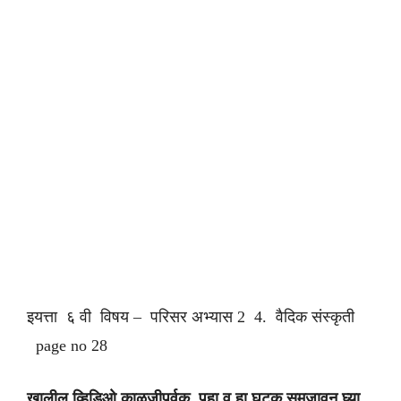
इयत्ता ६ वी विषय – परिसर अभ्यास 2 4. वैदिक संस्कृती
page no 28
खालील व्हिडिओ काळजीपूर्वक पहा व हा घटक समजावून घ्या