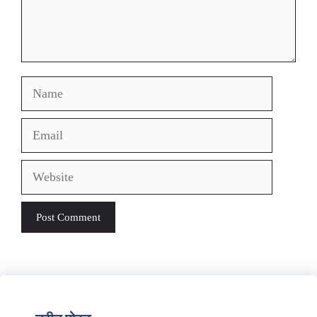
Name
Email
Website