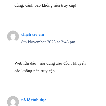
dùng, cảnh báo không nên truy cập!
chịch trẻ em
8th November 2025 at 2:46 pm
Web lừa đảo , nội dung xấu độc , khuyến
cáo không nên truy cập
nô lệ tình dục