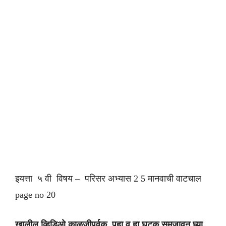
इयत्ता ५ वी विषय – परिसर अभ्यास 2 5 मानवाची वाटचाल
page no 20
खालील व्हिडिओ काळजीपूर्वक पहा व हा घटक समजावून घ्या