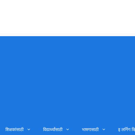
शिक्षकांसाठी
विद्यार्थ्यांसाठी
भाषणासाठी
इ लर्निग व