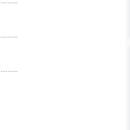
……….
……….
……….