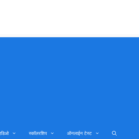
्हिडिओ
स्कॉलरशिप
ऑनलाईन टेस्ट