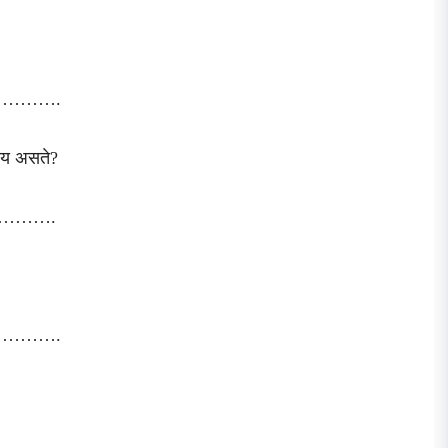
 आहेत ?
……….
ाय असते?
……….
……….