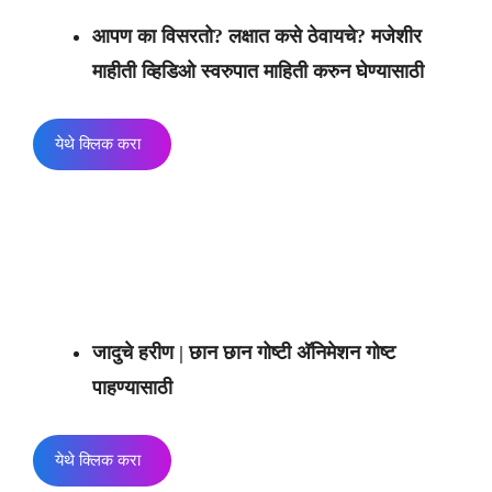
आपण का विसरतो? लक्षात कसे ठेवायचे? मजेशीर
माहीती व्हिडिओ स्वरुपात माहिती करुन घेण्यासाठी
येथे क्लिक करा
जादुचे हरीण | छान छान गोष्टी अ‍ॅनिमेशन गोष्ट
पाहण्यासाठी
येथे क्लिक करा