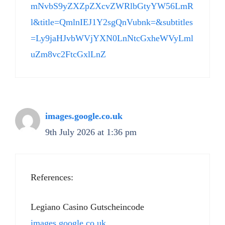
mNvbS9yZXZpZXcvZWRlbGtyYW56LmR
l&title=QmlnIEJ1Y2sgQnVubnk=&subtitles
=Ly9jaHJvbWVjYXN0LnNtcGxheWVyLml
uZm8vc2FtcGxlLnZ
images.google.co.uk
9th July 2026 at 1:36 pm
References:
Legiano Casino Gutscheincode
images.google.co.uk