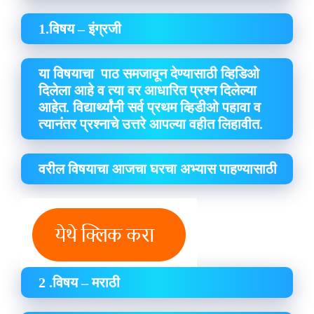
1.विषय – इंग्रजी
या विषयाचा पाठ समजावून देण्यासाठी व्हिडिओ
दिलेला आहे व त्या वर आधारित प्रश्न दिलेल्या
आहेत. विद्यार्थ्यांनी सर्व प्रथम व्हिडीओ पहावा व
त्यानंतर प्रश्नाचे उत्तरे आपल्या वहीत लिहावीत.
वरील विषयाचा आजचा घरचा अभ्यास पाहण्यासाठी
2 .विषय – मराठी