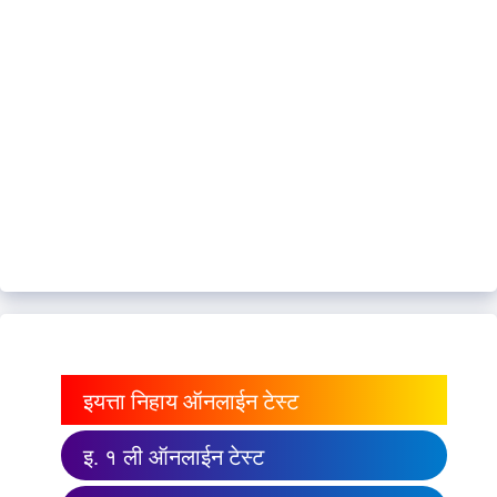
इयत्ता निहाय ऑनलाईन टेस्ट
इ. १ ली ऑनलाईन टेस्ट