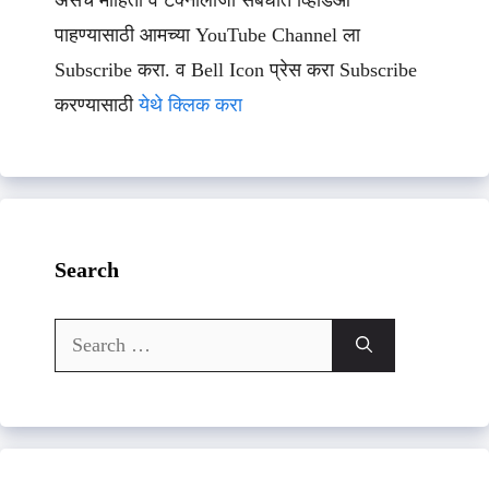
असेच माहिती व टेक्नॉलॉजी संबधीत व्हिडिओ
पाहण्यासाठी आमच्या YouTube Channel ला
Subscribe करा. व Bell Icon प्रेस करा Subscribe
करण्यासाठी
येथे क्लिक करा
Search
Search
for: