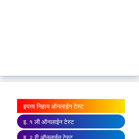
इयत्ता निहाय ऑनलाईन टेस्ट
इ. १ ली ऑनलाईन टेस्ट
इ. २ री ऑनलाईन टेस्ट