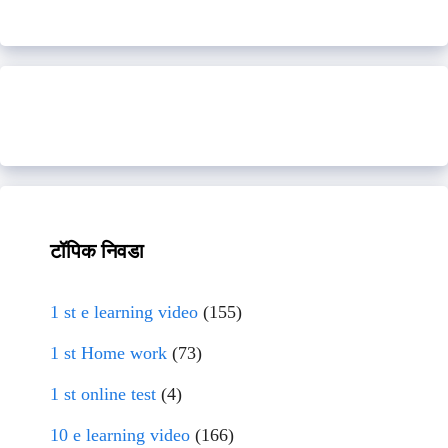
टॉपिक निवडा
1 st e learning video
(155)
1 st Home work
(73)
1 st online test
(4)
10 e learning video
(166)