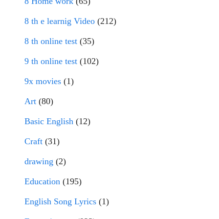
8 Home work
(65)
8 th e learnig Video
(212)
8 th online test
(35)
9 th online test
(102)
9x movies
(1)
Art
(80)
Basic English
(12)
Craft
(31)
drawing
(2)
Education
(195)
English Song Lyrics
(1)