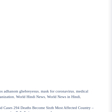
ros adhanom ghebreyesus
,
mask for coronavirus
,
medical
anization
,
World Hindi News
,
World News in Hindi
,
vid Cases 294 Deaths Become Sixth Most Affected Country –