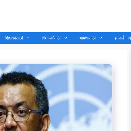
शिक्षकांसाठी
विद्यार्थ्यांसाठी
भाषणासाठी
इ लर्निग व