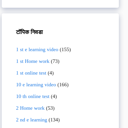
टॉपिक निवडा
1 st e learning video
(155)
1 st Home work
(73)
1 st online test
(4)
10 e learning video
(166)
10 th online test
(4)
2 Home work
(53)
2 nd e learning
(134)