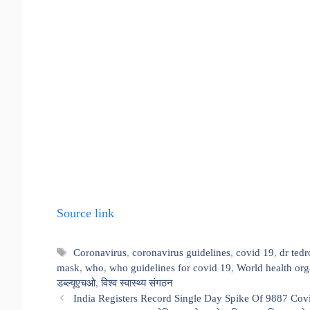
Source link
Tags
Coronavirus
,
coronavirus guidelines
,
covid 19
,
dr ted
mask
,
who
,
who guidelines for covid 19
,
World health org
डब्ल्यूएचओ
,
विश्व स्वास्थ्य संगठन
India Registers Record Single Day Spike Of 9887 Co