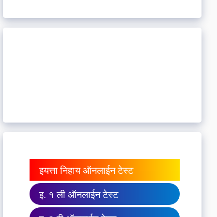
इयत्ता निहाय ऑनलाईन टेस्ट
इ. १ ली ऑनलाईन टेस्ट