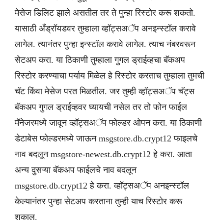
मेसेज डिलिट झाले असतील तर ते पुन्हा रिस्टोर करू शकतो.
यासाठी अँड्रॉयडवर तुम्हाला व्हॉट्सअॅप अनइन्स्टॉल करावे
लागेल. त्यानंतर पुन्हा इन्स्टॉल करावे लागेल. त्याच नंबरवरून
सेटअप करा. या ठिकाणी तुम्हाला गुगल ड्राईव्हचा बॅकअप
रिस्टोर करण्याचा पर्याय मिळेल हे रिस्टोर करताच तुम्हाला तुमची
चॅट किंवा मेसेज परत मिळतील. जर तुम्ही व्हॉट्सअॅप चॅट्स
बॅकअप गुगल ड्राईव्हवर घ्यायची नसेल तर तो फोन फाईल
मॅनेजरमध्ये जावून व्हॉट्सअॅप फोल्डर ओपन करा. या ठिकाणी
डेटाबेस फोल्डरमध्ये जाऊन msgstore.db.crypt12 फाइलचे
नाव बदलून msgstore-newest.db.crypt12 हे करा. आता
अन्य दुसऱ्या बॅकअप फाईलचे नाव बदलून
msgstore.db.crypt12 हे करा. व्हॉट्सअॅप अनइन्स्टॉल
केल्यानंतर पुन्हा सेटअप करताना तुम्ही याच रिस्टोर करू
शकाल.