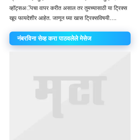
व्हॉट्सअॅपचा वापर करीत असाल तर तुमच्यासाठी या ट्रिक्स
खूप फायदेशीर आहेत. जाणून घ्या खास ट्रिक्सविषयी….
​नंबरविना सेव्ह करा पाठवलेले मेसेज