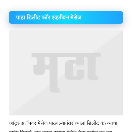
​पाहा डिलीट फॉर एव्हरीवन मेसेज
व्हॉट्सअॅपवर मेसेज पाठवल्यानंतर त्याला डिलीट करण्याचा