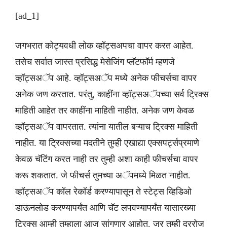
[ad_1]
जगभरात कोट्यवधी लोक व्हॉट्सअपचा वापर करत आहेत.
तसेच सर्वात जास्त प्रसिद्ध मेसेजिंग प्लॅटफॉर्म म्हणजे
व्हॉट्सअॅप आहे. व्हॉट्सअॅप मध्ये अनेक फीचर्सचा वापर
अनेक जण करतात. परंतु, काहींना व्हॉट्सअॅपच्या सर्व ट्रिक्स
माहिती आहेत तर काहींना माहिती नाहीत. अनेक जण केवळ
व्हॉट्सअॅप वापरतात. त्यांना यातील बऱ्याच ट्रिक्स माहिती
नाहीत. या ट्रिक्सच्या मदतीने तुम्ही एखाद्या एक्सपर्ट्सप्रमाणे
केवळ चॅटिंग करत नाही तर तुम्ही अशा काही फीचर्सचा वापर
करू शकतात. जे फीचर्स तुमच्या अॅपमध्ये मिळत नाहीत.
व्हॉट्सअॅप कॉल रेकॉर्ड करण्यापासून ते स्टेट्स व्हिडिओ
डाऊनलोड करण्यापर्यंत आणि चॅट लपवण्यापर्यंत यासारख्या
ट्रिक्स आम्ही तुम्हाला आज सांगणार आहोत. जर तुम्ही दररोज