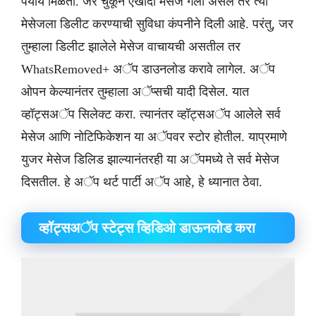
पर्याय मिळतो. जर चुकून एखादा मेसेज गेला असेल तर त्या
मेसेजला डिलीट करण्याची सुविधा कंपनीने दिली आहे. परंतु, जर
तुम्हाला डिलीट झालेले मेसेज वाचायची असतील तर
WhatsRemoved+ अॅप डाउनलोड करावे लागेल. अॅप
ओपन केल्यानंतर तुम्हाला अॅप्सची यादी दिसेल. यात
व्हॉट्सअॅप सिलेक्ट करा. त्यानंतर व्हॉट्सअॅप आलेले सर्व
मेसेज आणि नोटिफिकेशन या अॅपवर स्टोर होतील. याप्रमाणे
युजर मेसेज डिलिड झाल्यानंतरही या अॅपमध्ये ते सर्व मेसेज
दिसतील. हे अॅप थर्ट पार्टी अॅप आहे, हे ध्यानात ठेवा.
​व्हॉट्सअॅप स्टेट्स व्हिडिओ डाऊनलोड करा