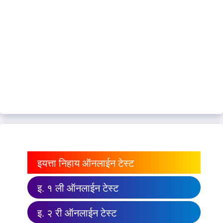
इयत्ता निहाय ऑनलाईन टेस्ट
इ. १ ली ऑनलाईन टेस्ट
इ. २ री ऑनलाईन टेस्ट