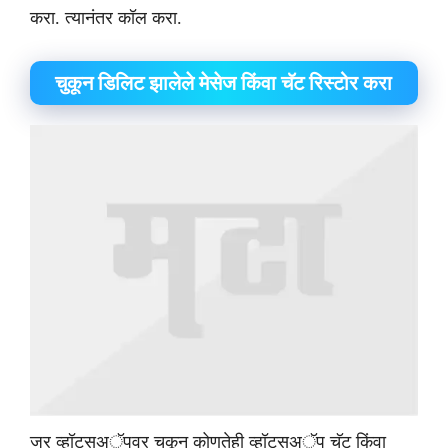
करा. त्यानंतर कॉल करा.
​चुकून डिलिट झालेले मेसेज किंवा चॅट रिस्टोर करा
जर व्हॉट्सअॅपवर चुकून कोणतेही व्हॉट्सअॅप चॅट किंवा