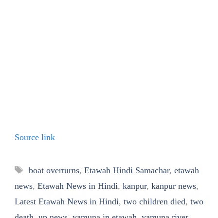
Source link
Tags
boat overturns
,
Etawah Hindi Samachar
,
etawah
news
,
Etawah News in Hindi
,
kanpur
,
kanpur news
,
Latest Etawah News in Hindi
,
two children died
,
two
death
,
up news
,
yamuna in etawah
,
yamuna river