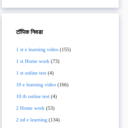
टॉपिक निवडा
1 st e learning video
(155)
1 st Home work
(73)
1 st online test
(4)
10 e learning video
(166)
10 th online test
(4)
2 Home work
(53)
2 nd e learning
(134)