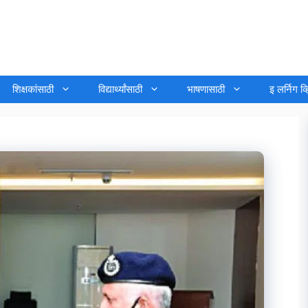
शिक्षकांसाठी
विद्यार्थ्यांसाठी
भाषणासाठी
इ लर्निग व