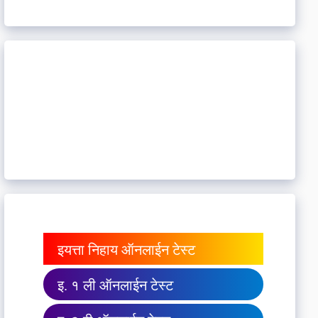
इयत्ता निहाय ऑनलाईन टेस्ट
इ. १ ली ऑनलाईन टेस्ट